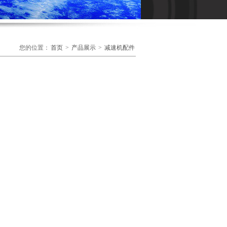
您的位置：
首页
>
产品展示
>
减速机配件