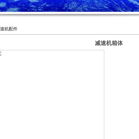
速机配件
减速机箱体