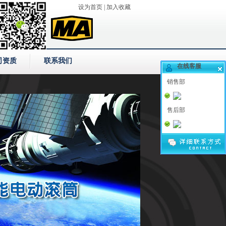
设为首页
|
加入收藏
司资质
联系我们
在线客服
销售部
售后部