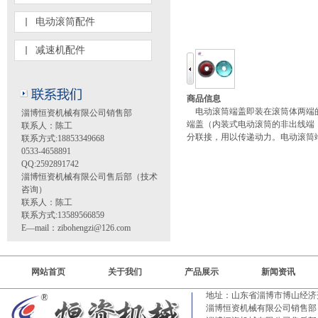
电动滚筒配件
减速机配件
商品信息
电动滚筒端盖即装在滚筒体两端的
淄博恒资机械有限公司销售部
端盖（内装式电动滚筒的非出线端
联系人：陈工
分联接，用以传递动力。电动滚筒
联系方式:18853349668
0533-4658891
QQ:2592891742
淄博恒资机械有限公司售后部（技术
咨询）
联系人：陈工
联系方式:13589566859
E—mail：zibohengzi@126.com
网站首页
关于我们
产品展示
新闻资讯
地址：山东省淄博市博山经济
淄博恒资机械有限公司销售部 联系人：陈